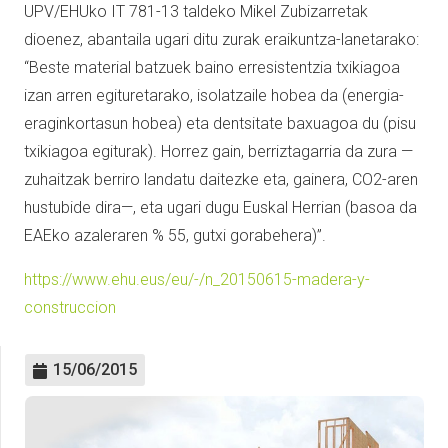
UPV/EHUko IT 781-13 taldeko Mikel Zubizarretak
dioenez, abantaila ugari ditu zurak eraikuntza-lanetarako:
“Beste material batzuek baino erresistentzia txikiagoa
izan arren egituretarako, isolatzaile hobea da (energia-
eraginkortasun hobea) eta dentsitate baxuagoa du (pisu
txikiagoa egiturak). Horrez gain, berriztagarria da zura —
zuhaitzak berriro landatu daitezke eta, gainera, CO2-aren
hustubide dira—, eta ugari dugu Euskal Herrian (basoa da
EAEko azaleraren % 55, gutxi gorabehera)”.
https://www.ehu.eus/eu/-/n_20150615-madera-y-
construccion
15/06/2015