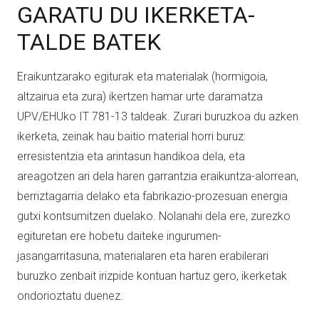
GARATU DU IKERKETA-
TALDE BATEK
Eraikuntzarako egiturak eta materialak (hormigoia,
altzairua eta zura) ikertzen hamar urte daramatza
UPV/EHUko IT 781-13 taldeak. Zurari buruzkoa du azken
ikerketa, zeinak hau baitio material horri buruz:
erresistentzia eta arintasun handikoa dela, eta
areagotzen ari dela haren garrantzia eraikuntza-alorrean,
berriztagarria delako eta fabrikazio-prozesuan energia
gutxi kontsumitzen duelako. Nolanahi dela ere, zurezko
egituretan ere hobetu daiteke ingurumen-
jasangarritasuna, materialaren eta haren erabilerari
buruzko zenbait irizpide kontuan hartuz gero, ikerketak
ondorioztatu duenez.