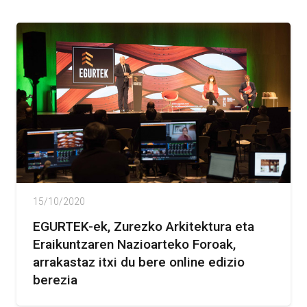
15/10/2020
EGURTEK-ek, Zurezko Arkitektura eta
Eraikuntzaren Nazioarteko Foroak,
arrakastaz itxi du bere online edizio
berezia