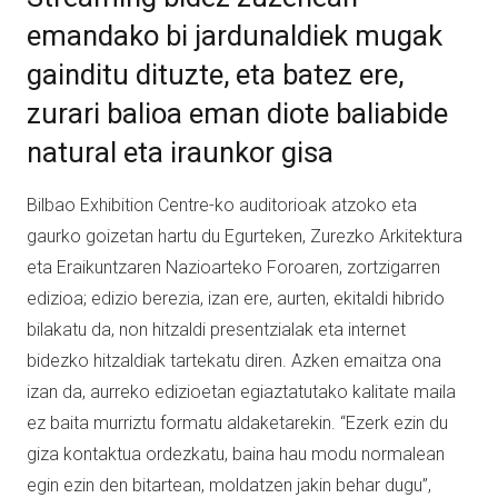
emandako bi jardunaldiek mugak
gainditu dituzte, eta batez ere,
zurari balioa eman diote baliabide
natural eta iraunkor gisa
Bilbao Exhibition Centre-ko auditorioak atzoko eta
gaurko goizetan hartu du Egurteken, Zurezko Arkitektura
eta Eraikuntzaren Nazioarteko Foroaren, zortzigarren
edizioa; edizio berezia, izan ere, aurten, ekitaldi hibrido
bilakatu da, non hitzaldi presentzialak eta internet
bidezko hitzaldiak tartekatu diren. Azken emaitza ona
izan da, aurreko edizioetan egiaztatutako kalitate maila
ez baita murriztu formatu aldaketarekin. “Ezerk ezin du
giza kontaktua ordezkatu, baina hau modu normalean
egin ezin den bitartean, moldatzen jakin behar dugu”,