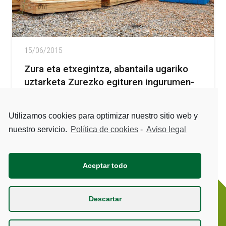
15/06/2015
Zura eta etxegintza, abantaila ugariko
uztarketa Zurezko egituren ingurumen-
jasangarritasuna neurtzeko metodologia
bat garatu du ikerketa-talde batek
Utilizamos cookies para optimizar nuestro sitio web y
nuestro servicio.
Política de cookies
-
Aviso legal
Aceptar todo
Descartar
BeSH
© 2021 Eskubide guztiak erreserbatuta.