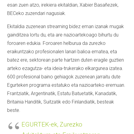
esan zuen atzo, irekiera ekitaldian, Xabier Basañezek,
BECeko zuzendari nagusiak.
Ekitaldia zuzenean streaming bidez eman izanak mugak
gainditzea lortu du, eta are nazioartekoago bihurtu du
foroaren edukia. Foroaren helburua da zurezko
eraikuntzako profesionalen lanari balioa ematea, eta
batez ere, sektorean parte hartzen duten eragile guztien
arteko ezagutza- eta ideia-trukerako elkargunea izatea.
600 profesional baino gehiagok zuzenean jarraitu dute
Egurteken programa estatuko eta nazioarteko eremuan.
Frantziatik, Argentinatik, Estatu Batuetatik, Kanadatik,
Britainia Handitik, Suitzatik edo Finlandiatik, besteak
beste.
EGURTEK-ek, Zurezko