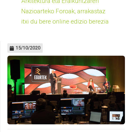
Arkitektura eta Eraikuntzaren
Nazioarteko Foroak, arrakastaz
itxi du bere online edizio berezia
15/10/2020