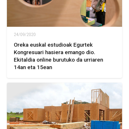
24/09/2020
Oreka euskal estudioak Egurtek
Kongresuari hasiera emango dio.
Ekitaldia online burutuko da urriaren
14an eta 15ean