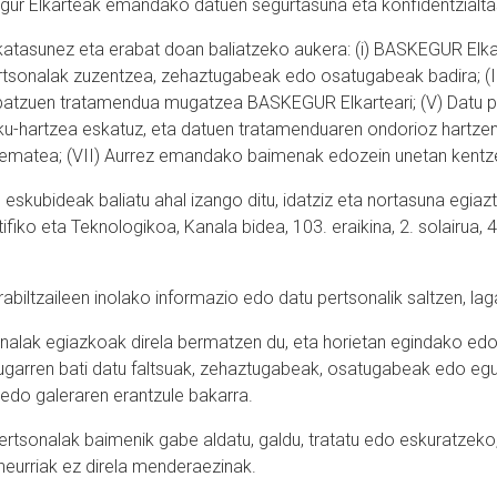
kegur Elkarteak emandako datuen segurtasuna eta konfidentzialt
skatasunez eta erabat doan baliatzeko aukera: (i) BASKEGUR Elka
ertsonalak zuzentzea, zehaztugabeak edo osatugabeak badira; (I
 batzuen tratamendua mugatzea BASKEGUR Elkarteari; (V) Datu p
u-hartzea eskatuz, eta datuen tratamenduaren ondorioz hartzen d
an ematea; (VII) Aurrez emandako baimenak edozein unetan kentz
 eskubideak baliatu ahal izango ditu, idatziz eta nortasuna egiaz
ifiko eta Teknologikoa, Kanala bidea, 103. eraikina, 2. solairua
abiltzaileen inolako informazio edo datu pertsonalik saltzen, lag
nalak egiazkoak direla bermatzen du, eta horietan egindako edoz
irugarren bati datu faltsuak, zehaztugabeak, osatugabeak edo eg
edo galeraren erantzule bakarra.
ertsonalak baimenik gabe aldatu, galdu, tratatu edo eskuratzeko
-neurriak ez direla menderaezinak.