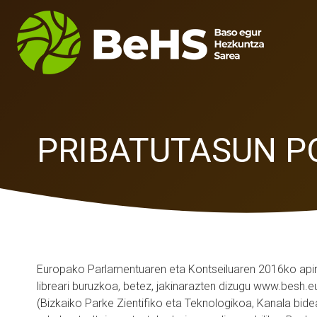
PRIBATUTASUN P
Europako Parlamentuaren eta Kontseiluaren 2016ko apiri
libreari buruzkoa, betez, jakinarazten dizugu www.besh.e
(Bizkaiko Parke Zientifiko eta Teknologikoa, Kanala bid