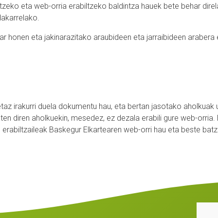
zeko eta web-orria erabiltzeko baldintza hauek bete behar direla
dakarrelako.
ar honen eta jakinarazitako araubideen eta jarraibideen arabera e
etaz irakurri duela dokumentu hau, eta bertan jasotako aholkuak ul
n diren aholkuekin, mesedez, ez dezala erabili gure web-orria. 
rabiltzaileak Baskegur Elkartearen web-orri hau eta beste batzu