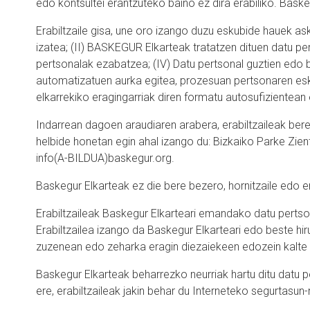
edo kontsultei erantzuteko baino ez dira erabiliko. Bas
Erabiltzaile gisa, une oro izango duzu eskubide hauek a
izatea; (II) BASKEGUR Elkarteak tratatzen dituen datu p
pertsonalak ezabatzea; (IV) Datu pertsonal guztien edo
automatizatuen aurka egitea, prozesuan pertsonaren esk
elkarrekiko eragingarriak diren formatu autosufiziente
Indarrean dagoen araudiaren arabera, erabiltzaileak bere
helbide honetan egin ahal izango du: Bizkaiko Parke Zient
info(A-BILDUA)baskegur.org.
Baskegur Elkarteak ez die bere bezero, hornitzaile edo er
Erabiltzaileak Baskegur Elkarteari emandako datu pertso
Erabiltzailea izango da Baskegur Elkarteari edo beste h
zuzenean edo zeharka eragin diezaiekeen edozein kalte 
Baskegur Elkarteak beharrezko neurriak hartu ditu datu p
ere, erabiltzaileak jakin behar du Interneteko segurtasun