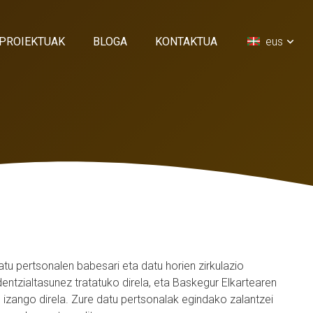
PROIEKTUAK
BLOGA
KONTAKTUA
eus
u pertsonalen babesari eta datu horien zirkulazio
entzialtasunez tratatuko direla, eta Baskegur Elkartearen
izango direla. Zure datu pertsonalak egindako zalantzei