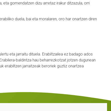
, eta gomendatzen dizu arretaz irakur ditzazula, orri
rabiliko duela, bai eta moralaren, oro har onartzen diren
ertu eta jarraitu dituela. Erabiltzailea ez badago ados
Erabilera-baldintza hau beharrezkotzat jotzen dugunean
k erabiltzen jarraitzeak beroriek guztiz onartzea