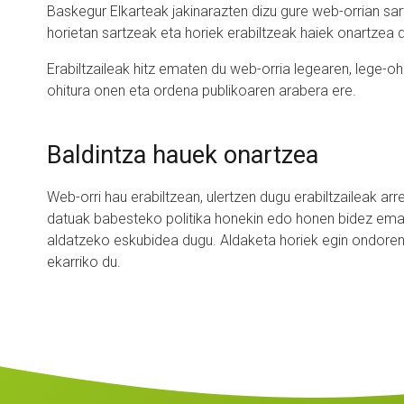
Baskegur Elkarteak jakinarazten dizu gure web-orrian sart
horietan sartzeak eta horiek erabiltzeak haiek onartzea 
Erabiltzaileak hitz ematen du web-orria legearen, lege-oh
ohitura onen eta ordena publikoaren arabera ere.
Baldintza hauek onartzea
Web-orri hau erabiltzean, ulertzen dugu erabiltzaileak arr
datuak babesteko politika honekin edo honen bidez emate
aldatzeko eskubidea dugu. Aldaketa horiek egin ondoren e
ekarriko du.