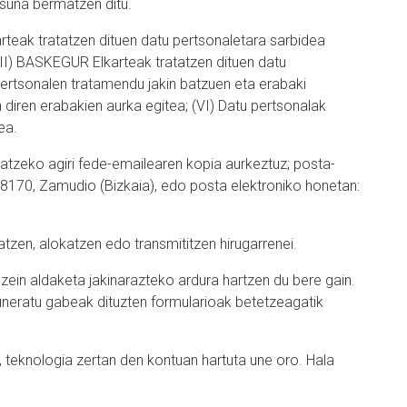
asuna bermatzen ditu.
rteak tratatzen dituen datu pertsonaletara sarbidea
II) BASKEGUR Elkarteak tratatzen dituen datu
ertsonalen tratamendu jakin batzuen eta erabaki
iren erabakien aurka egitea; (VI) Datu pertsonalak
ea.
tatzeko agiri fede-emailearen kopia aurkeztuz; posta-
, 48170, Zamudio (Bizkaia), edo posta elektroniko honetan:
atzen, alokatzen edo transmititzen hirugarrenei.
ein aldaketa jakinarazteko ardura hartzen du bere gain.
uneratu gabeak dituzten formularioak betetzeagatik
, teknologia zertan den kontuan hartuta une oro. Hala