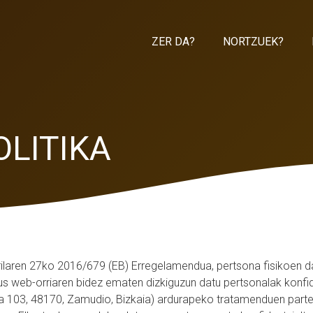
ZER DA?
NORTZUEK?
OLITIKA
laren 27ko 2016/679 (EB) Erregelamendua, pertsona fisikoen dat
us web-orriaren bidez ematen dizkiguzun datu pertsonalak konfid
ea 103, 48170, Zamudio, Bizkaia) ardurapeko tratamenduen parte 