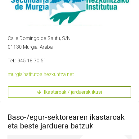
Calle Domingo de Sautu, S/N
01130 Murgia, Araba
Tel.: 945 18 70 51
murgiainstitutoa.hezkuntza.net
Ikastaroak / jarduerak ikusi
Baso-/egur-sektorearen ikastaroak
eta beste jarduera batzuk