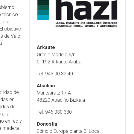
obierno
o técnico
, así
l objetivo
as de Valor
su
Arkaute
Granja Modelo s/n
01192 Arkaute Araba
Tel. 945 00 32 40
Abadiño
bilidad de
Muntsaratz 17 A
adas en
48220 Abadiño Bizkaia
dades de
Tel. 946 030 330
ra la
jo en red y
Donostia
la madera
Edificio Europa planta 3. Local