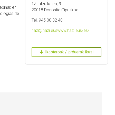
1Zuatzu kalea, 9
ebinar, en
20018 Donostia Gipuzkoa
dologías de
Tel. 945 00 32 40
hazi@hazi.eus
www.hazi.eus/es/
Ikastaroak / jarduerak ikusi