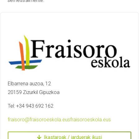
semestralmente.
Elbarrena auzoa, 12
20159 Zizurkil Gipuzkoa
Tel: +34 943 692 162
fraisoro@fraisoroeskola.eus
fraisoroeskola.eus
Ikastaroak / jarduerak ikusi