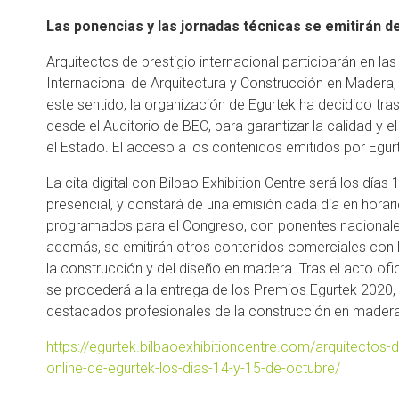
Las ponencias y las jornadas técnicas se emitirán
Arquitectos de prestigio internacional participarán en l
Internacional de Arquitectura y Construcción en Madera,
este sentido, la organización de Egurtek ha decidido tra
desde el Auditorio de BEC, para garantizar la calidad y el
el Estado. El acceso a los contenidos emitidos por Egurt
La cita digital con Bilbao Exhibition Centre será los días
presencial, y constará de una emisión cada día en hora
programados para el Congreso, con ponentes nacionales
además, se emitirán otros contenidos comerciales con 
la construcción y del diseño en madera. Tras el acto of
se procederá a la entrega de los Premios Egurtek 2020,
destacados profesionales de la construcción en madera
https://egurtek.bilbaoexhibitioncentre.com/arquitectos-d
online-de-egurtek-los-dias-14-y-15-de-octubre/